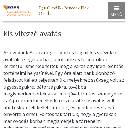
Egri Óvodák - Benedek Elek
Óvoda
MENÜ
Kis vitézzé avatás
Az óvodánk Búzavirág csoportos tagjait kis vitézekké
avatták az egri várban, ahol játékos feladatokon
keresztül ismerkedhettek meg a város egy igen jelentős
történelmi helyszínével. Egy óra alatt hat különböző
feladatot kellett teljesíteniük, melyekhez szükség volt az
ügyességükre, bátorságukra, továbbá
megismerkedhettek a vár múltjával, fontos személyeivel
is. A program kiemelkedő része a vitézzé avatás volt,
ahol eskütételt kellett tenniük, és minden résztvevő
elnyerte a címet. Fontosnak tartjuk, hogy a gyerekek
már óvodás korban megismerjék a történelmi