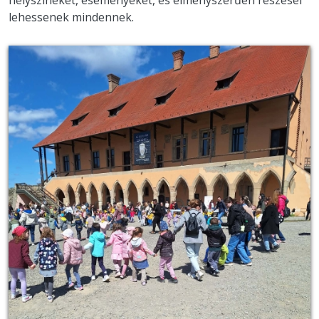
helyszíneket, eseményeket, és élményszerűen részesei
lehessenek mindennek.